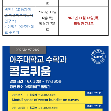
호
백진언
(
고등과학
2025
년
11
월
원 허준이수학난제
6
일
(
목
)
2025
년
11
월
13
일
(
목
)
연구소
)
팔달관
735
팔달관
735
호
> 이정인 (아주대학
호
교 수학과)