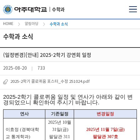
수학과
수학과 소식
HOME
알림마당
수학과 소식
(일정변경)[안내] 2025-2학기 강연회 일정
2025-08-20
733
2025-2학기 콜로퀴움 포스터_수정 251024.pdf
2025-2학기 콜로퀴움 일정 및 연사가 아래와 같이 변
경되었으니 확인하여 주시기 바랍니다.
연사
기존일정
변경일정
2025
년
10
월
이효정
(
경북대학
31
일
(
금
)
2025
년
11
월
7
일
(
금
)
교 통계학과
)
팔달관
311
팔달관
307
호