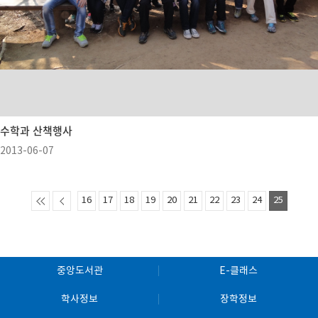
수학과 산책행사
2013-06-07
16
17
18
19
20
21
22
23
24
25
중앙도서관
E-클래스
학사정보
장학정보