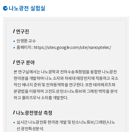
나노광전 실험실
연구진
안영환 교수
홈페이지 :
https://sites.google.com/site/nanoptelec/
연구 분야
본 연구실에서는 나노광학과 전하수송측정법을 융합한 나노광전
현미경을 개발하여 나노 소자와 차세대 태양전지에 적용하고 국소
적인 에너지 준위 및 전하동역학을 연구한다. 또한 테라헤르츠파
분광법을 이용하여 고전도성 탄소나노튜브와 그래핀 박막을 분석
하고 플라즈모닉 소자를 개발한다.
나노광전영상 측정
실시간 나노광전류 현미경 개발 및 탄소나노튜브/그래핀/나노
선 광전특성분석.