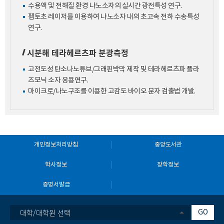
수용액 및 전해질 환경 나노소자의 실시간 광전특성 연구.
펨토초 레이저를 이용하여 나노소자 내의 초고속 전하 수송특성
연구.
시분해 테라헤르츠파 분광측정
고전도성 탄소나노튜브/그래핀박막 제작 및 테라헤르츠파 플라
즈모닉 소자 응용연구.
마이크로/나노구조를 이용한 고감도 바이오 분자 검출법 개발.
개인정보처리방침
중앙도서관
학사정보
장학정보
증명서발급
대학/대학원 선택
GO