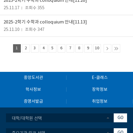
2025-2학기 수학과 colloquium 안내[11.20]
25.11.17
조회수 355
2025-2학기 수학과 colloquium 안내[11.13]
25.11.10
조회수 347
1
2
3
4
5
6
7
8
9
10
중앙도서관
E-클래스
학사정보
장학정보
증명서발급
취업정보
대학/대학원 선택
GO
중요기관 링크 선택
GO