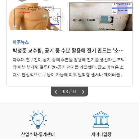
학년 미분기하 이수 증빙자료 ※ 학사서비스
불이익이 있을 수 있습니다. [2026-하계 방학
화면 캡처 지원 동기 7. 지원 기간 : 2026년 6월
연구실 사용 안내] -사용 기간: 2026년 7월 2일
23일(화)까지 8. 선발 절차 : 지원서 확인 후 개별
(목)부터 8월 27일(목)까지 -신청서 제출 기한:
면접 예정 9. 문의 : 최수영 교수님
2026년 6월 30일(화) 오전까지 (스캔하여 pdf
(schoi@ajou.ac.kr) 10. 기타 - 대학원
파일로 수학과 조교 메일로 제출,
진학예정자 또는 대학원 진학에 관심 있는
jiyeon@ajou.ac.kr) -선정 결과 안내: 2026년
학부생 우대 - 산업수학통계센터 인턴 경험자
아주뉴스
7월 1일(이메일로 선정 결과 통보합니다.) *메일
우대
제목은 반드시"학부생 연구실 사용 신청_학번_
박성준 교수팀, 공기 중 수분 활용해 전기 만드는 ‘초박막 피부 부착형’ 알루미늄-공기 전지 개발
이름"이어야 합니다. 그렇지 않으면 신청서가
아주대 연구진이 공기 중의 수분을 활용해 전기를 생산하는 초박
누락될 수 있으니 유의하세요. *신청서에
막 피부 부착형 알루미늄-공기 전지를 개발했다. 얇고 가벼운 소
지도교수(aims상의 지도교수)서명이 반드시
되어 있어야 하며, 서약서를 꼼꼼히 읽고
재로 안정적으로 구동이 가능해 피부 밀착형 센서나 웨어러블 헬
서약서와 신청서를 함께 제출하는 경우에만
스케어 기기 등에 활용될 수 있을 전망이다. 박성준 교수(전자공
배정합니다. 수학과 학부생은 누구나 신청
학과·지능형반도체공학과) 연구팀은 충남대·광주과학기술원
03
/ 03
가능하며, 아래와 같은 경우 우선 선발됩니다. ▶
(GIST)과 함께 공기 중의 수분을 활용해 장시간 작동하는 초박막
학과 교수님과 연구 프로젝트 혹은 세미나를
피부 부착형 알루미늄-공기 전지를 개발했다고 밝혔다. 해당 내
진행하는 학생 ▶캡스톤 디자인 과목 수강 학생
▶대학원 진학 희망 학생 (문의)
용은 ‘흡습성 전해질 기반 초박막 알루미늄-공기 전지를 통한 초
jiyeon@ajou.ac.kr (수학과 조교 이지연),
밀착 피부 전자소자의 연속 구동(Ultrathin aluminum-air
학과 사무실: 031-219-2569
batteries via hygroscopic electrolytes for continuous
산업수학•통계센터
세미나일정
operation of imperceptible on-skin electronics)’이라는