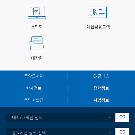
제목의 논문으로 소재 분야 저명 학술지 <어드밴스드 에너지 머
터리얼즈(Advanced Energy Materials)>에 7월 온라인 게재
됐다. 아주대 전자공학과 박사후연구원인 박재일 박사가 제1저
자로 연구를 진행했고 박성준 교수(아주대 전자공학과·지능형반
소학회
계산금융트랙
도체공학과), 유승준 교수(광주과학기술원 신소재공학과), 송우
진 교수(충남대 응용화학공학과)가 교신저자로 참여했다. ‘알루
미늄-공기 전지(Aluminum-air battery, AAB)’란 알루미늄의
산화 반응과 공기 중 산소의 환원 반응을 이용해 전기를 생산하는
대학원
에너지 장치로, 풍부하고 저렴한 알루미늄 자원을 바탕으로 차세
대 고용량 에너지 저장 장치로 주목받고 있다. 이 전지는 공기 중
산소를 양극 활물질로 활용하기 때문에 무거운 양극 소재를 사용
중앙도서관
E-클래스
하지 않아도 되고 많은 에너지를 낼 수 있는 데다, 수계 전해질을
학사정보
장학정보
기반으로 해 안전성이 높다. 전해질은 배터리에서 전기가 흐르는
회로의 역할을 하는데, 수계 전해질은 ‘물’을 기반으로 해 친환경
증명서발급
취업정보
적이고 비용 부담이 적은 데다 화재나 폭발 위험이 현저히 낮다.
특히 피부에 직접 부착하는 형태로 얇고 유연하게 구현할 경우,
대학/대학원 선택
GO
전자 피부(Electronic Skin)와 웨어러블 헬스케어 기기 등의 독
립형 배터리로 활용할 수 있다. 그러나 알루미늄-공기 전지의 구
중요기관 링크 선택
GO
조적 한계로 인해 두께를 줄이기가 어렵다는 점이 한계로 남아 있