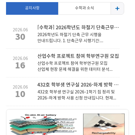
공지사항
수학과 소식
[수학과] 2026학년도 하절기 단축근무 시행 안내(7/1(수)~8/11(화))
2026.06
30
2026학년도 하절기 단축 근무 시행을
안내드립니다. 1. 단축근무 시행기간:
2026.07.01(수) ~ 2026.08.11(화) (6주) 2.
단축근무 시간: 09:00~16:00 (2시간 단축)
산업수학 프로젝트 참여 학부연구원 모집
2026.06
16
산업수학 프로젝트 참여 학부연구원 모집
산업체 현장 문제 해결을 위한 데이터 분석
프로젝트에 참여할 학부연구원을 아래와 같이
모집합니다. 1. 모집 분야 : 산업수학 프로젝트
432호 학부생 연구실 2026-하계 방학 사용 신청 안내
2026.06
참여 학부연구원 2. 주요 업무 - 산업체 현장
10
432호 학부생 연구실 2026-1학기 짐 정리 및
문제와 관련된 데이터 분석 업무 보조 - 수학적
2026-하계 방학 사용 신청 안내입니다. 현재
방법론을 활용한 문제 분석 및 결과 정리 참여 3.
432호 학부생 연구실을 사용하는 학생들은
지원 조건 : 미분기하 수업을 이수한 수학과
2026년 6월 30일(화)까지 연구실 자리의 짐을
학부생 4. 활동 기간 : 2026년 6월 ~ 2026년
정리해야 합니다. - 2026년 6월 30일 이후 개인
12월(6개월) 5. 급여 : 월 30만원 6. 지원 방법 :
물품은 임의 폐기된다는 점 각별히 유의하여
아래 내용을 작성하여 이메일로 제출(최수영
주시기 바랍니다. - 청결 상태에 따라 향후
교수님, schoi@ajou.ac.kr) 이름 연락처 현재
연구실 사용이 불가 하거나 연구실에 배정에